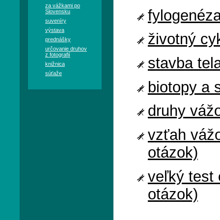
za vážkami po
fylogenéza
Slovensku
suveníry
výstava
životný cy
prednášky
určovanie druhov
z fotografií
stavba tel
knižnica
súťaže
biotopy a 
druhy vážo
vzťah vážo
otázok)
veľký test
otázok)