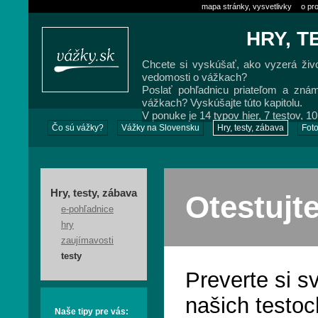
mapa stránky, vysvetlivky
o pro
HRY, T
Chcete si vyskúšať, ako vyzerá živo
vedomosti o vážkach?
Poslať pohľadnicu priateľom a zná
vážkach? Vyskúšajte túto kapitolu.
V ponuke je 14 typov hier, 7 testov, 
Čo sú vážky?
Vážky na Slovensku
Hry, testy, zábava
Foto
Hry, testy, zábava
Otestujt
e-pohľadnice
hry
zaujímavosti
testy
Preverte si s
našich testoc
Naše tipy pre vás: