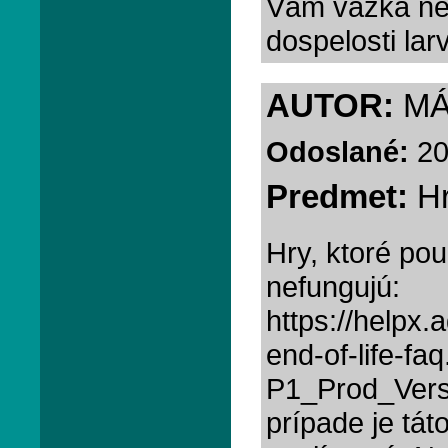
Vám vážka nev
dospelosti lar
AUTOR:
MÁ
Odoslané:
20
Predmet:
Hr
Hry, ktoré pou
nefungujú:
https://help
end-of-life-fa
P1_Prod_Ver
prípade je tát