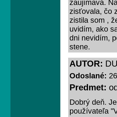
zaujímavá. Na
zisťovala, čo z
zistila som , 
uvidím, ako s
dni nevidím, 
stene.
AUTOR:
DU
Odoslané:
26
Predmet:
o
Dobrý deň. Je
používateľa "