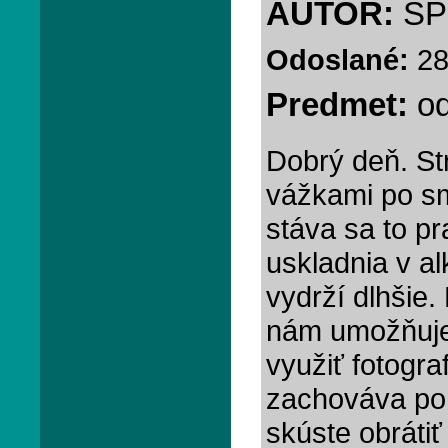
AUTOR:
S
Odoslané:
28
Predmet:
o
Dobrý deň. Str
vážkami po sm
stáva sa to p
uskladnia v al
vydrží dlhšie
nám umožňuje
využiť fotogra
zachováva pom
skúste obráti