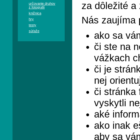
za dôležité a
určovanie druhov
z fotografií
knižnica
Nás zaujíma 
hry
testy
súťaže
ako sa vám
či ste na n
vážkach chc
či je strá
nej orientu
či stránka
vyskytli n
aké informá
ako inak e
aby sa vám