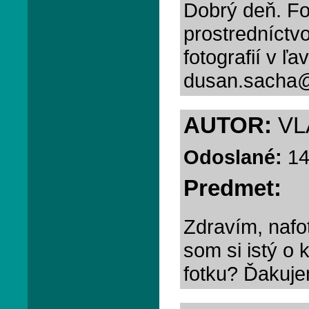
Dobrý deň. Fo
prostredníctv
fotografií v 
dusan.sacha@
AUTOR:
VL
Odoslané:
14
Predmet:
Zdravím, nafot
som si istý o 
fotku? Ďakuj