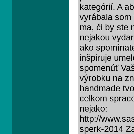
kategórií. A a
vyrábala som 
ma, či by ste 
nejakou vydar
ako spomínate,
inšpiruje umel
spomenúť Vašu
výrobku na zn
handmade tvo
celkom spraco
nejako:
http://www.sa
sperk-2014 Z