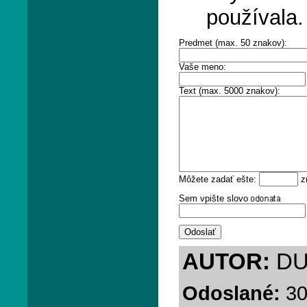
používala.
Predmet (max. 50 znakov):
Vaše meno:
Text (max. 5000 znakov):
Môžete zadať ešte:
z
Sem vpište slovo
AUTOR:
DU
Odoslané:
30