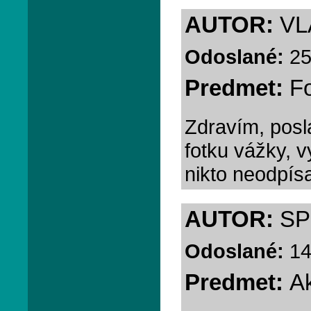
AUTOR:
VL
Odoslané:
25
Predmet:
F
Zdravím, posl
fotku vážky, v
nikto neodpísa
AUTOR:
S
Odoslané:
14
Predmet:
Ak