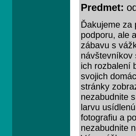
Predmet:
od
Ďakujeme za pr
podporu, ale a
zábavu s vážka
návštevníkov 
ich rozbalení
svojich domác
stránky zobraz
nezabudnite si
larvu usídlen
fotografiu a p
nezabudnite na