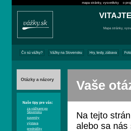
mapa stránky, vysvetlivky
o pro
VITAJT
Mapa stránky, vysve
Čo sú vážky?
Vážky na Slovensku
Hry, testy, zábava
Foto
Otázky a názory
Vaše otá
Naše tipy pre vás:
za vážkami po
Slovensku
Na tejto str
suveníry
alebo sa nás 
výstava
prednášky