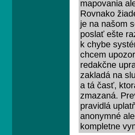
mapovania ale
Rovnako žiade
je na našom se
poslať ešte ra
k chybe systé
chcem upozorn
redakčne upra
zakladá na slu
a tá časť, ktor
zmazaná. Prev
pravidlá uplat
anonymné ale
kompletne vy