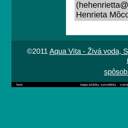
(hehenrietta
Henrieta Môc
©2011
Aqua Vita - Živá voda, 
spôsob 
hore
mapa stránky, vysvetlivky
o pro