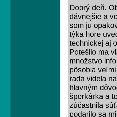
Dobrý deň. Ob
dávnejšie a v
som ju opakov
týka hore uve
technickej aj 
Potešilo ma vl
množstvo infor
pôsobia veľmi
rada videla na
hlavným dôvo
šperkárka a t
zúčastnila sú
podarilo sa mi