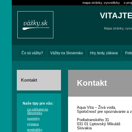
mapa stránky, vysvetlivky
o pro
VITAJT
Mapa stránky, vysve
Čo sú vážky?
Vážky na Slovensku
Hry, testy, zábava
Foto
Kontakt
Kontakt
Naše tipy pre vás:
Aqua Vita – Živá voda,
za vážkami po
Spoločnosť pre spoznávanie a 
Slovensku
suveníry
Podtatranského 31
031 01 Liptovský Mikuláš
výstava
Slovakia
prednášky