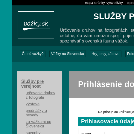
mapa stránky, vysvetlivky
o pro
SLUŽBY 
Určovanie druhov na fotografiách, s
ostatné, čo vám umožní spojiť príje
spoznávať slovenskú faunu vážok.
Čo sú vážky?
Vážky na Slovensku
Hry, testy, zábava
Foto
Služby pre
Prihlásenie do
verejnosť
určovanie druhov
z fotografií
výstava
prednášky a
Na prístup do knižnice je
besedy
Prihlasovacie údaj
za vážkami po
Slovensku
suveníry