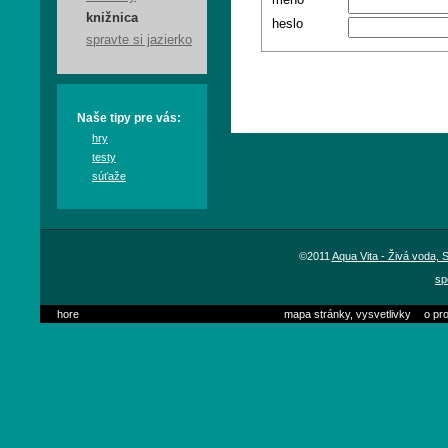
meno
knižnica
heslo
spravte si jazierko
Naše tipy pre vás:
hry
testy
súťaže
©2011
Aqua Vita - Živá voda,
sp
hore
mapa stránky, vysvetlivky
o pro