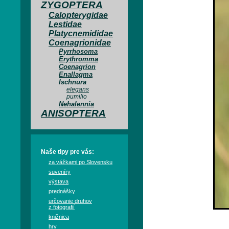
ZYGOPTERA
Calopterygidae
Lestidae
Platycnemididae
Coenagrionidae
Pyrrhosoma
Erythromma
Coenagrion
Enallagma
Ischnura
elegans
pumilio
Nehalennia
ANISOPTERA
Naše tipy pre vás:
za vážkami po Slovensku
suveníry
výstava
prednášky
určovanie druhov
z fotografií
knižnica
hry